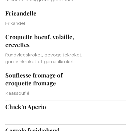
Fricandelle
Frikandel
Croquette boeuf, volaille,
crevettes
Rundvleeskroket, gevogeltekroket,
goulashkroket of garnaalkroket
Souflesse fromage of
croquette fromage
Kaassouflé
Chick'n Aperio
Cervela froid/chaud