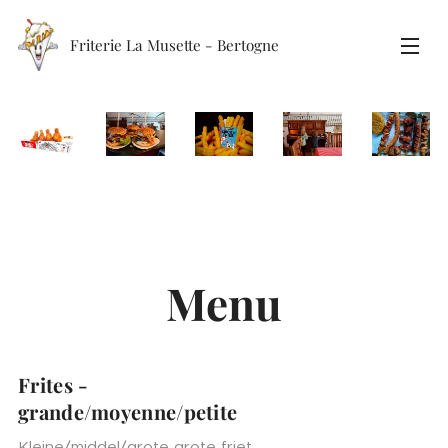
Friterie La Musette - Bertogne
Menu
Frites -
grande/moyenne/petite
Kleine/middel/grote grote friet