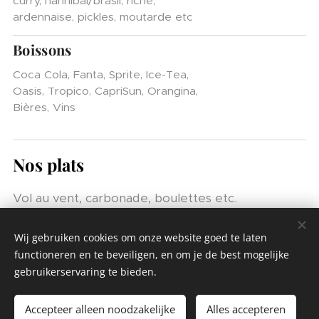
curry, hannibal/brasil, riche,
ardennaise, pickles, moutarde etc
Boissons
Coca Cola, Fanta, Sprite, Ice-Tea,
Oasis, Tropico, CapriSun, Orangina,
Bières, Vins
Nos plat
s
Vol au vent, carbonade, boulettes etc.
Accompagné avec frites (et evt salade, sauce)
Wij gebruiken cookies om onze website goed te laten
functioneren en te beveiligen, en om je de best mogelijke
gebruikerservaring te bieden.
© 2023 La Cuisine Royale | Alle rechten voorbehouden
Accepteer alleen noodzakelijke
Alles accepteren
Mogelijk gemaakt door
Webnode
Cookies